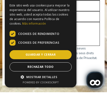
Este sitio web usa cookies para mejorar la
experiencia del usuario. Al utilizar nuestro
sitio web, usted acepta todas las cookies
de acuerdo con nuestra Política de
cookies.
Más información
COOKIES DE RENDIMIENTO
COOKIES DE PREFERENCIAS
Utilitzarem les seves dades per respondre a les seves
consultes, sol·licituds, queixes o suggeriments. Els seus drets
GUARDAR Y CERRAR
segons la llei vigent es detallen a la nostra Política de Privacitat.
He llegit i accepto la Política de privacitat
RECHAZAR TODO
Enviar
MOSTRAR DETALLES
* Camps obligatoris
POWERED BY COOKIESCRIPT
Inicia sessió / Registra't
Quan
Inicia sessió / Registra't
Gestiona la meva reserva
Quan
Promoció
Qui
Qui