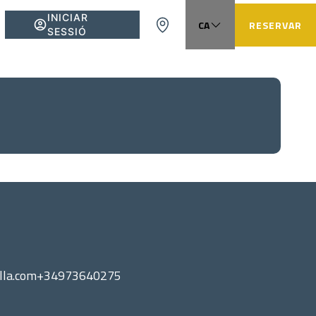
INICIAR
CA
RESERVAR
SESSIÓ
EN
FR
ES
lla.com
+34973640275