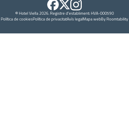
© Hotel Viella 2026. Registre d'establiment: HVA-000590
Política de cookies
Política de privacitat
Avís legal
Mapa web
By Roomtability