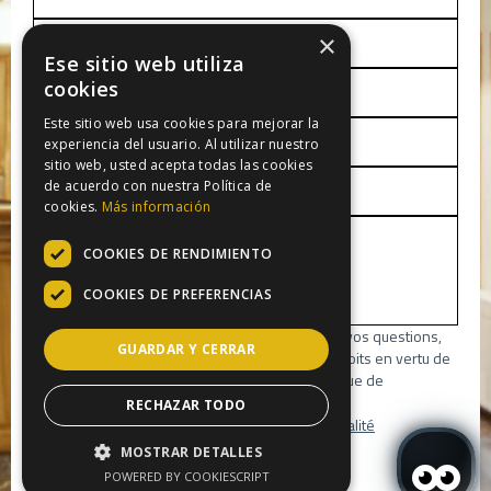
×
Ese sitio web utiliza
cookies
Este sitio web usa cookies para mejorar la
experiencia del usuario. Al utilizar nuestro
sitio web, usted acepta todas las cookies
de acuerdo con nuestra Política de
cookies.
Más información
COOKIES DE RENDIMIENTO
COOKIES DE PREFERENCIAS
Nous utiliserons vos données pour répondre à vos questions,
GUARDAR Y CERRAR
demandes, réclamations ou suggestions. Vos droits en vertu de
la loi en vigueur sont détaillés dans notre Politique de
confidentialité.
RECHAZAR TODO
J'ai lu et j'accepte le Politique de confidentialité
MOSTRAR DETALLES
Envoyer
POWERED BY COOKIESCRIPT