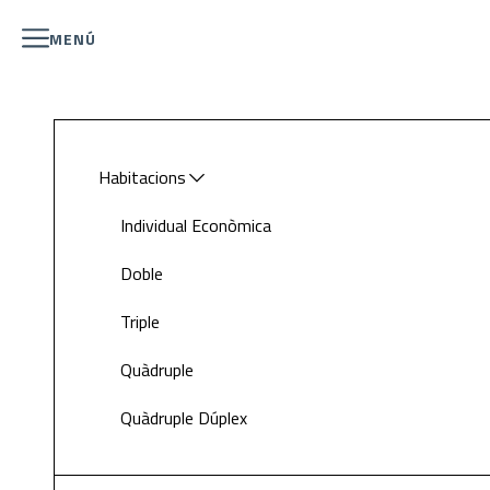
MENÚ
Habitacions
Individual Econòmica
Doble
Triple
Quàdruple
Quàdruple Dúplex