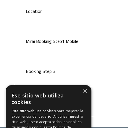
Location
Mirai Booking Step1 Mobile
Booking Step 3
×
Ese sitio web utiliza
Cookies policy
cookies
Este sitio web usa cookies para mejorar la
experiencia del usuario. Al utilizar nuestro
sitio web, usted acepta todas las cookies
de acuerdo con nuestra Política de