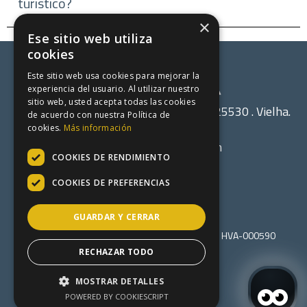
turístico?
×
Ese sitio web utiliza
cookies
Este sitio web usa cookies para mejorar la
experiencia del usuario. Al utilizar nuestro
sitio web, usted acepta todas las cookies
Hotel Viella. Carretera de Gausac, 18 , 25530 . Vielha.
de acuerdo con nuestra Política de
España.
cookies.
Más información
reservas@hotelviella.com
COOKIES DE RENDIMIENTO
+34973640275
COOKIES DE PREFERENCIAS
GUARDAR Y CERRAR
© Hotel Viella 2026. Registro establecimiento: HVA-000590
Política de cookies
RECHAZAR TODO
Política de privacidad
Aviso legal
MOSTRAR DETALLES
Mapa web
POWERED BY COOKIESCRIPT
By Roomtability