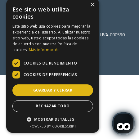
+34973640275
×
Ese sitio web utiliza
cookies
Este sitio web usa cookies para mejorar la
experiencia del usuario. Al utilizar nuestro
© Hotel Viella 2026. Registro establecimiento: HVA-000590
sitio web, usted acepta todas las cookies
Política de cookies
de acuerdo con nuestra Política de
Política de privacidad
cookies.
Más información
Aviso legal
Mapa web
COOKIES DE RENDIMIENTO
By Roomtability
COOKIES DE PREFERENCIAS
GUARDAR Y CERRAR
RECHAZAR TODO
MOSTRAR DETALLES
POWERED BY COOKIESCRIPT