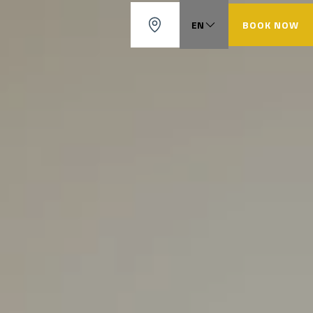
EN
BOOK NOW
FR
ES
CA